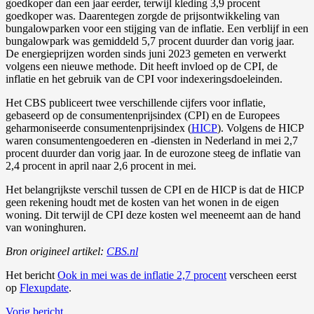
goedkoper dan een jaar eerder, terwijl kleding 3,9 procent
goedkoper was. Daarentegen zorgde de prijsontwikkeling van
bungalowparken voor een stijging van de inflatie. Een verblijf in een
bungalowpark was gemiddeld 5,7 procent duurder dan vorig jaar.
De energieprijzen worden sinds juni 2023 gemeten en verwerkt
volgens een nieuwe methode. Dit heeft invloed op de CPI, de
inflatie en het gebruik van de CPI voor indexeringsdoeleinden.
Het CBS publiceert twee verschillende cijfers voor inflatie,
gebaseerd op de consumentenprijsindex (CPI) en de Europees
geharmoniseerde consumentenprijsindex (
HICP
). Volgens de HICP
waren consumentengoederen en -diensten in Nederland in mei 2,7
procent duurder dan vorig jaar. In de eurozone steeg de inflatie van
2,4 procent in april naar 2,6 procent in mei.
Het belangrijkste verschil tussen de CPI en de HICP is dat de HICP
geen rekening houdt met de kosten van het wonen in de eigen
woning. Dit terwijl de CPI deze kosten wel meeneemt aan de hand
van woninghuren.
Bron origineel artikel:
CBS.nl
Het bericht
Ook in mei was de inflatie 2,7 procent
verscheen eerst
op
Flexupdate
.
Vorig bericht