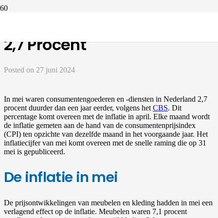
Ook In Mei Was De Inflatie
2,7 Procent
Posted on
27 juni 2024
In mei waren consumentengoederen en -diensten in Nederland 2,7
procent duurder dan een jaar eerder, volgens het
CBS
. Dit
percentage komt overeen met de inflatie in april. Elke maand wordt
de inflatie gemeten aan de hand van de consumentenprijsindex
(CPI) ten opzichte van dezelfde maand in het voorgaande jaar. Het
inflatiecijfer van mei komt overeen met de snelle raming die op 31
mei is gepubliceerd.
De inflatie in mei
De prijsontwikkelingen van meubelen en kleding hadden in mei een
verlagend effect op de inflatie. Meubelen waren 7,1 procent