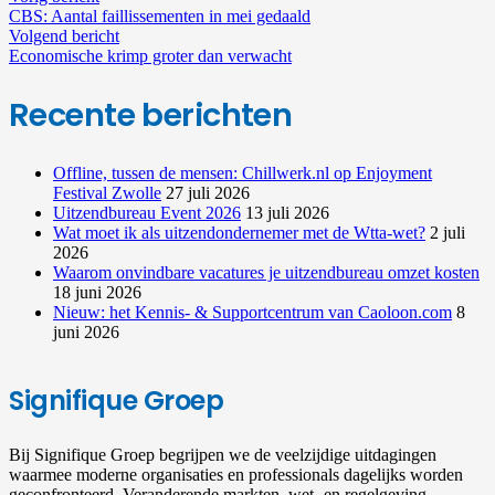
CBS: Aantal faillissementen in mei gedaald
Volgend bericht
Economische krimp groter dan verwacht
Recente berichten
Offline, tussen de mensen: Chillwerk.nl op Enjoyment
Festival Zwolle
27 juli 2026
Uitzendbureau Event 2026
13 juli 2026
Wat moet ik als uitzendondernemer met de Wtta-wet?
2 juli
2026
Waarom onvindbare vacatures je uitzendbureau omzet kosten
18 juni 2026
Nieuw: het Kennis- & Supportcentrum van Caoloon.com
8
juni 2026
Signifique Groep
Bij Signifique Groep begrijpen we de veelzijdige uitdagingen
waarmee moderne organisaties en professionals dagelijks worden
geconfronteerd. Veranderende markten, wet- en regelgeving,